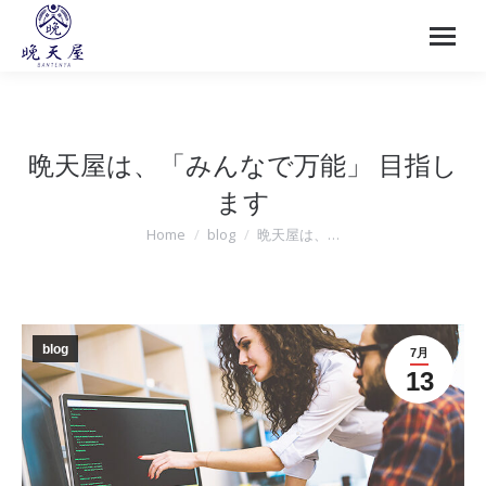
晩天屋は、「みんなで万能」 目指し
ます
Home
blog
晩天屋は、…
You are here:
blog
7月
13