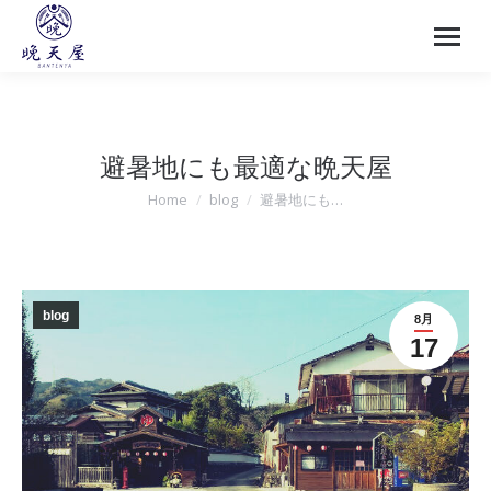
避暑地にも最適な晩天屋
Home
blog
避暑地にも…
You are here:
blog
8月
17