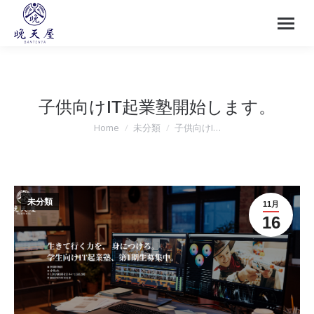
子供向けIT起業塾開始します。
Home
未分類
子供向けI…
You are here:
未分類
11月
16